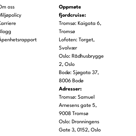
Om oss
Oppmøte
Miljøpolicy
fjordcruise:
Karriere
Tromsø:
Kaigata 6,
Blogg
Tromsø
Åpenhetsrapport
Lofoten:
Torget,
Svolvær
Oslo:
Rådhusbrygge
2, Oslo
Bodø:
Sjøgata 37,
8006 Bodø
Adresser:
Tromsø: Samuel
Arnesens gate 5,
9008 Tromsø
Oslo: Dronningens
Gate 3, 0152, Oslo