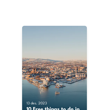
13 des. 2023
10 Free things to do in