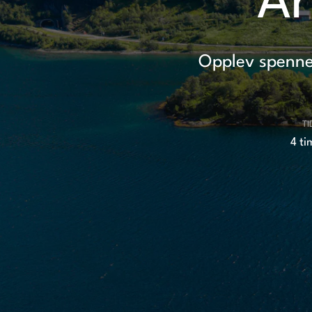
Ar
Opplev spennend
TI
4 ti