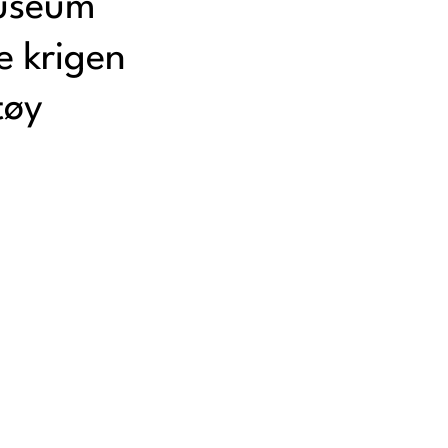
museum
e krigen
tøy