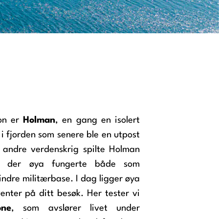
jon er
Holman
, en gang en isolert
 i fjorden som senere ble en utpost
 andre verdenskrig spilte Holman
le, der øya fungerte både som
ndre militærbase. I dag ligger øya
venter på ditt besøk. Her tester vi
one
, som avslører livet under