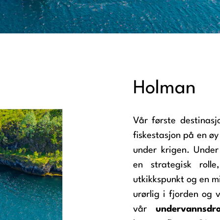
Holman
Vår første destinas
fiskestasjon på en øy
under krigen. Under
en strategisk rol
utkikkspunkt og en mi
urørlig i fjorden og 
vår
undervannsdr