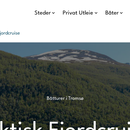
Steder
Privat Utleie
Båter
jordcruise
Båtturer i Tromsø