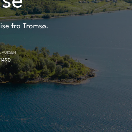
ise
uise fra Tromsø.
R. VOKSEN
 1490