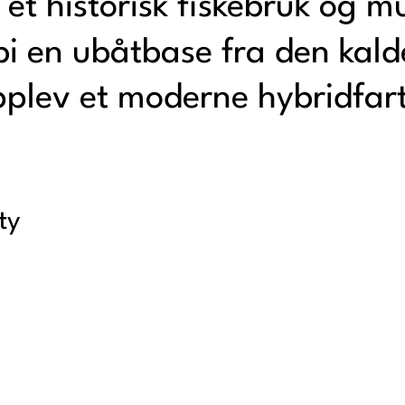
 et historisk fiskebruk og 
rbi en ubåtbase fra den kald
plev et moderne hybridfar
ty