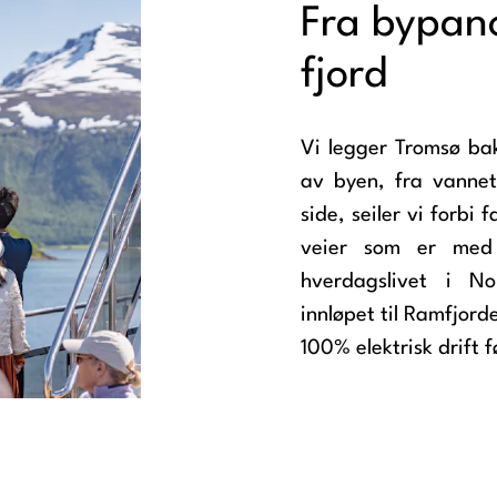
Fra bypano
fjord
Vi legger Tromsø bak
av byen, fra vannet
side, seiler vi forbi
veier som er med
hverdagslivet i N
innløpet til Ramfjord
100% elektrisk drift fø