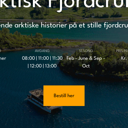
ktisk Fjordcru
e arktiske historier på et stille fjordcr
D
AVGANG
SESONG
PRIS P
mer
08:00 | 11:00 | 11:30
Feb - June & Sep -
Kr.
| 12:00 | 13:00
Oct
Bestill her